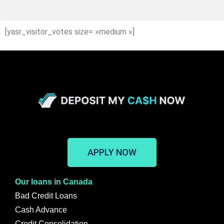
[yasr_visitor_votes size= »medium »]
APPLY NOW
Our loans in Canada
Bad Credit Loans
Cash Advance
Credit Consolidation